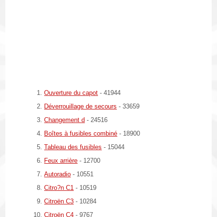
Ouverture du capot
- 41944
Déverrouillage de secours
- 33659
Changement d
- 24516
Boîtes à fusibles combiné
- 18900
Tableau des fusibles
- 15044
Feux arrière
- 12700
Autoradio
- 10551
Citro?n C1
- 10519
Citroën C3
- 10284
Citroën C4
- 9767