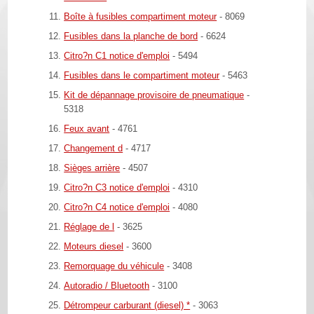
Boîte à fusibles compartiment moteur
- 8069
Fusibles dans la planche de bord
- 6624
Citro?n C1 notice d'emploi
- 5494
Fusibles dans le compartiment moteur
- 5463
Kit de dépannage provisoire de pneumatique
-
5318
Feux avant
- 4761
Changement d
- 4717
Sièges arrière
- 4507
Citro?n C3 notice d'emploi
- 4310
Citro?n C4 notice d'emploi
- 4080
Réglage de l
- 3625
Moteurs diesel
- 3600
Remorquage du véhicule
- 3408
Autoradio / Bluetooth
- 3100
Détrompeur carburant (diesel) *
- 3063