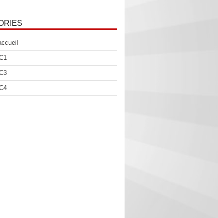
ORIES
accueil
 C1
 C3
 C4