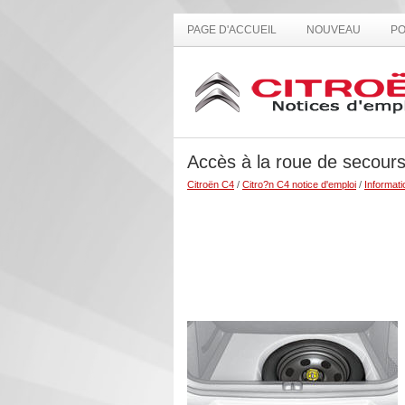
PAGE D'ACCUEIL
NOUVEAU
PO
Accès à la roue de secour
Citroën C4
/
Citro?n C4 notice d'emploi
/
Informati