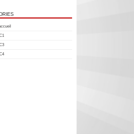
ORIES
accueil
 C1
 C3
 C4