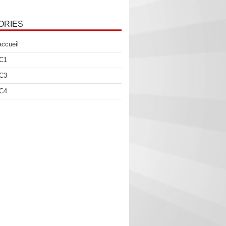
ORIES
accueil
 C1
 C3
 C4