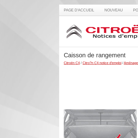
PAGE D'ACCUEIL
NOUVEAU
PO
Caisson de rangement
Citroën C4
/
Citro?n C4 notice d'emploi
/
Aménage