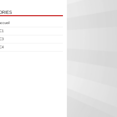
ORIES
accueil
 C1
 C3
 C4