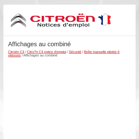
Affichages au combiné
Citroën C4
/
Citro?n C4 notice d'emploi
/
Sécurité
/
Boîte manuelle pilotée 6
vitesses
/ Affichages au combiné