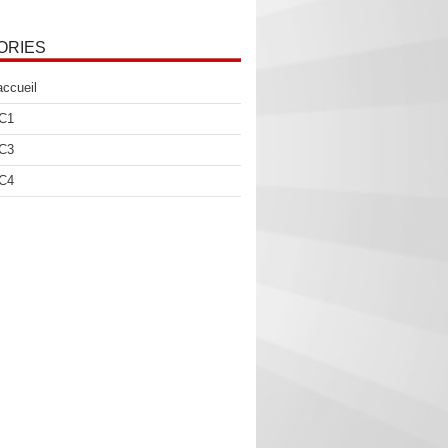
ORIES
accueil
 C1
 C3
 C4