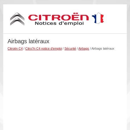
Airbags latéraux
Citroën C4
/
Citro?n C4 notice d'emploi
/
Sécurité
/
Airbags
/ Airbags latéraux