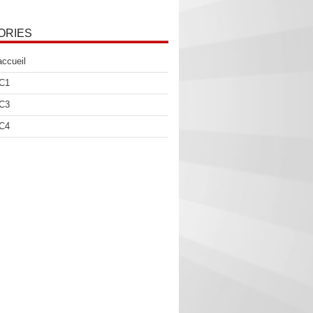
ORIES
accueil
 C1
 C3
 C4