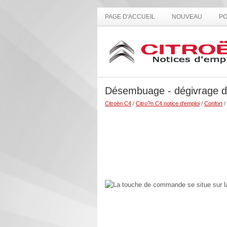
PAGE D'ACCUEIL
NOUVEAU
PO
Désembuage - dégivrage de 
Citroën C4
/
Citro?n C4 notice d'emploi
/
Confort
/