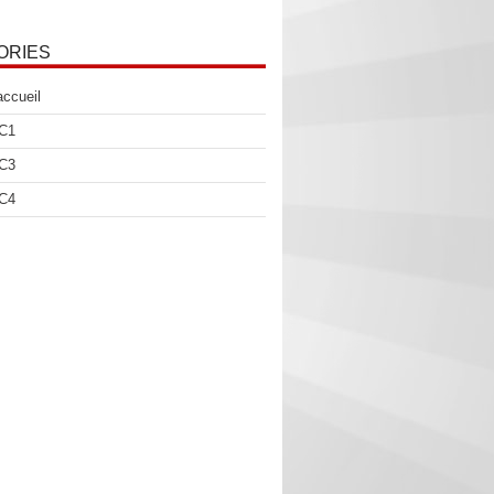
ORIES
accueil
 C1
 C3
 C4