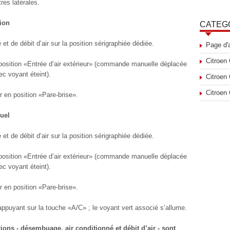
tres latérales.
tion
CATEG
 de débit d’air sur la position sérigraphiée dédiée.
Page d'
Citroen
position «Entrée d’air extérieur» (commande manuelle déplacée
c voyant éteint).
Citroen
Citroen
 en position «Pare-brise».
uel
 de débit d’air sur la position sérigraphiée dédiée.
position «Entrée d’air extérieur» (commande manuelle déplacée
c voyant éteint).
 en position «Pare-brise».
ppuyant sur la touche «A/C» ; le voyant vert associé s’allume.
tions - désembuage, air conditionné et débit d’air - sont