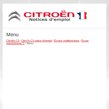
Menu
Citroën C3
/
Citro?n C3 notice d'emploi
/
Écrans multifonctions
/
Écran
monochrome C
/ Menu