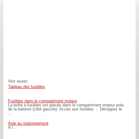
Voir aussi:
Tableau des fusibles
...
Fusibles dans le compartiment moteur
La boîte à fusibles est placée dans le compartiment moteur près
de la batterie (côté gauche). Accès aux fusibles - Déclippez le
...
Aide au stationnement
A l ...