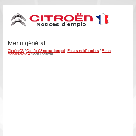
Menu général
Citroën C3
/
Citro?n C3 notice d'emploi
/
Écrans multifonctions
/
Écran
monochrome A
/ Menu général