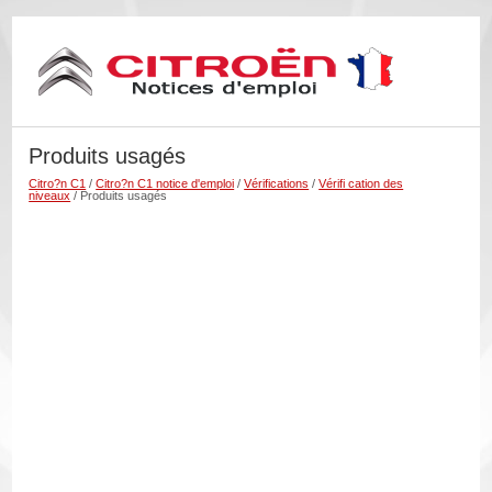
Produits usagés
Citro?n C1
/
Citro?n C1 notice d'emploi
/
Vérifications
/
Vérifi cation des
niveaux
/ Produits usagés