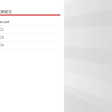
ORIES
accueil
 C1
 C3
 C4